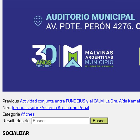
Previous
Actividad conjunta entre FUNDEJUS y el CALM: La Dra. Aída Kemel
Next
Jornadas sobre Sistema Acusatorio Penal
Categoria
Afiches
Resultados de:
SOCIALIZAR