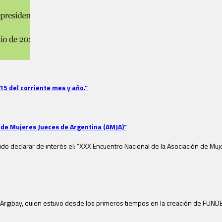
 15 del corriente mes y año.”
 de Mujeres Jueces de Argentina (AMJA)”
ido declarar de interés el: “XXX Encuentro Nacional de la Asociación de Muj
Argibay, quien estuvo desde los primeros tiempos en la creación de FUNDEJ