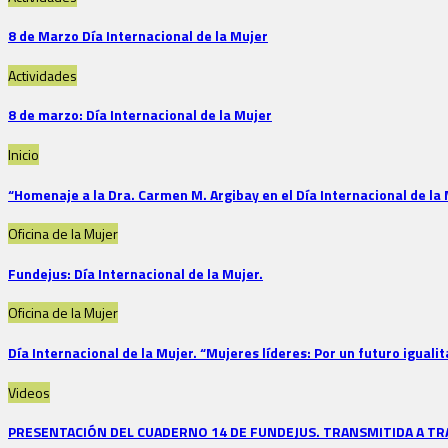
8 de Marzo Día Internacional de la Mujer
Actividades
8 de marzo: Día Internacional de la Mujer
Inicio
“Homenaje a la Dra. Carmen M. Argibay en el Día Internacional de la 
Oficina de la Mujer
Fundejus: Día Internacional de la Mujer.
Oficina de la Mujer
Día Internacional de la Mujer. “Mujeres líderes: Por un futuro iguali
Videos
PRESENTACIÓN DEL CUADERNO 14 DE FUNDEJUS. TRANSMITIDA A TR