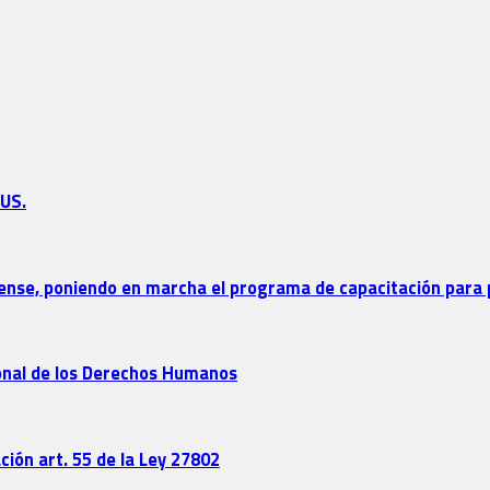
JUS.
erense, poniendo en marcha el programa de capacitación para 
ional de los Derechos Humanos
ción art. 55 de la Ley 27802