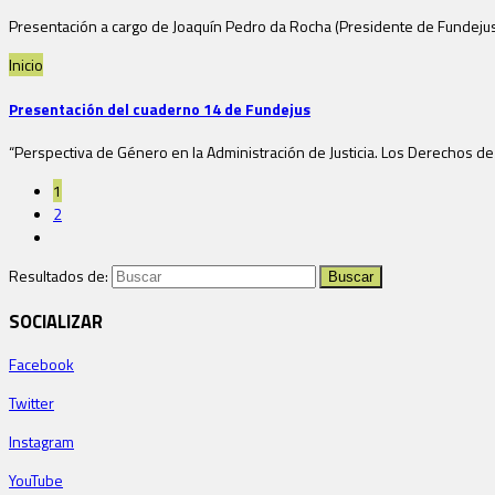
Presentación a cargo de Joaquín Pedro da Rocha (Presidente de Fundejus),
Inicio
Presentación del cuaderno 14 de Fundejus
“Perspectiva de Género en la Administración de Justicia. Los Derechos de
1
2
Resultados de:
SOCIALIZAR
Facebook
Twitter
Instagram
YouTube