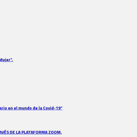
Mujer”.
tario en el mundo de la Covid-19”
AVÉS DE LA PLATAFORMA ZOOM.