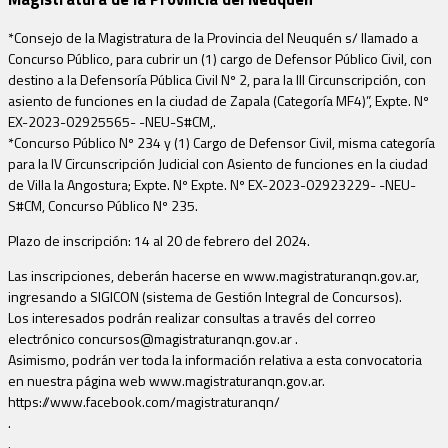
*Consejo de la Magistratura de la Provincia del Neuquén s/ llamado a
Concurso Público, para cubrir un (1) cargo de Defensor Público Civil, con
destino a la Defensoría Pública Civil Nº 2, para la III Circunscripción, con
asiento de funciones en la ciudad de Zapala (Categoría MF4)”, Expte. Nº
EX-2023-02925565- -NEU-S#CM,.
*Concurso Público Nº 234 y (1) Cargo de Defensor Civil, misma categoría
para la IV Circunscripción Judicial con Asiento de funciones en la ciudad
de Villa la Angostura; Expte. Nº Expte. Nº EX-2023-02923229- -NEU-
S#CM, Concurso Público Nº 235.
Plazo de inscripción: 14 al 20 de febrero del 2024.
Las inscripciones, deberán hacerse en www.magistraturanqn.gov.ar,
ingresando a SIGICON (sistema de Gestión Integral de Concursos).
Los interesados podrán realizar consultas a través del correo
electrónico
concursos@magistraturanqn.gov.ar
.
Asimismo, podrán ver toda la información relativa a esta convocatoria
en nuestra página web www.magistraturanqn.gov.ar.
https://www.facebook.com/magistraturanqn/
.
.