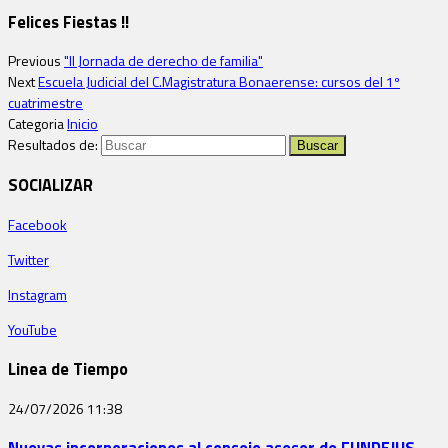
Felices Fiestas !!
Previous
"II Jornada de derecho de familia"
Next
Escuela Judicial del C.Magistratura Bonaerense: cursos del 1º
cuatrimestre
Categoria
Inicio
Resultados de:
SOCIALIZAR
Facebook
Twitter
Instagram
YouTube
Linea de Tiempo
24/07/2026
11:38
Nuevas incorporaciones al consejo asesor de FUNDEJUS