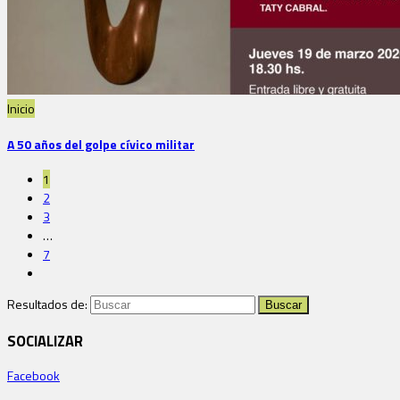
Inicio
A 50 años del golpe cívico militar
1
2
3
…
7
Resultados de:
SOCIALIZAR
Facebook